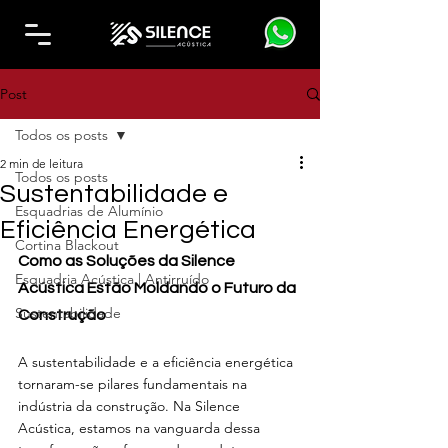
Post
Todos os posts
2 min de leitura
Todos os posts
Sustentabilidade e
Esquadrias de Alumínio
Eficiência Energética
Cortina Blackout
Como as Soluções da Silence 
Esquadria Acústica | Antirruído
Acústica Estão Moldando o Futuro da 
Sustentabilidade
Construção
A sustentabilidade e a eficiência energética 
tornaram-se pilares fundamentais na 
indústria da construção. Na Silence 
Acústica, estamos na vanguarda dessa 