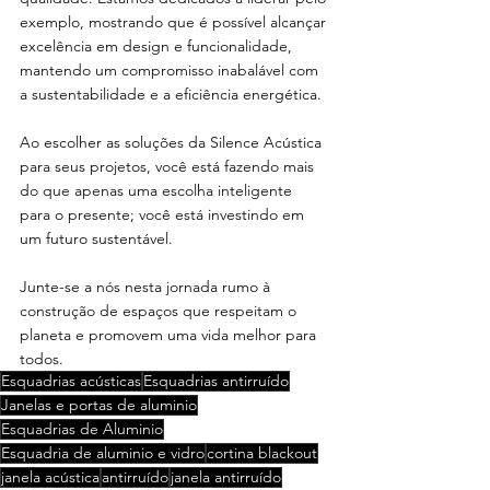
exemplo, mostrando que é possível alcançar 
excelência em design e funcionalidade, 
mantendo um compromisso inabalável com 
a sustentabilidade e a eficiência energética.
Ao escolher as soluções da Silence Acústica 
para seus projetos, você está fazendo mais 
do que apenas uma escolha inteligente 
para o presente; você está investindo em 
um futuro sustentável. 
Junte-se a nós nesta jornada rumo à 
construção de espaços que respeitam o 
planeta e promovem uma vida melhor para 
todos.
Esquadrias acústicas
Esquadrias antirruído
Janelas e portas de aluminio
Esquadrias de Aluminio
Esquadria de aluminio e vidro
cortina blackout
janela acústica
antirruído
janela antirruído