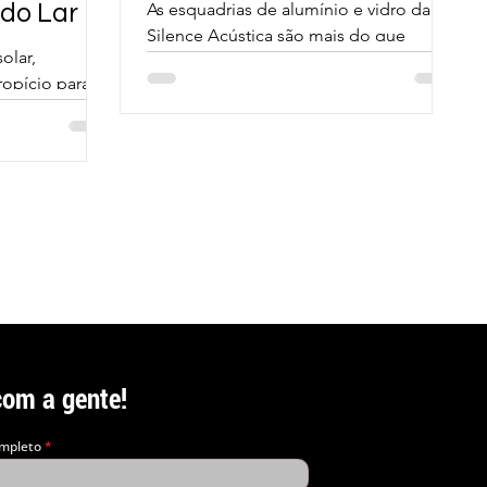
Funcionalidade no
 do Lar
As esquadrias de alumínio e vidro da
Silence Acústica são mais do que
Design Moderno
olar,
apenas componentes estruturais; elas
opício para
são elementos de design que eleva
com a gente!
mpleto