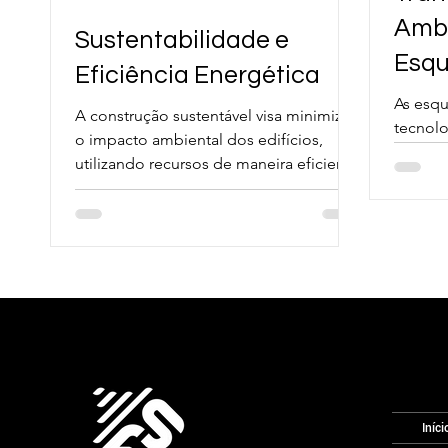
Amb
Sustentabilidade e
Esqu
Eficiência Energética
Segr
As esqu
A construção sustentável visa minimizar
tecnolo
Tran
o impacto ambiental dos edifícios,
antirru
utilizando recursos de maneira eficiente
ruídos 
e criando espaços saudáv
Iníci