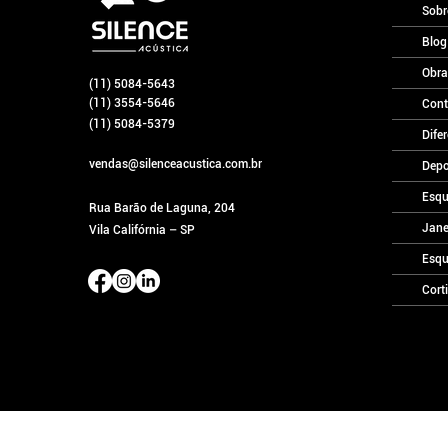
Sobr
Blog
Obra
(11) 5084-5643
(11) 3554-5646
Cont
(11) 5084-5379
Difer
vendas@silenceacustica.com.br
Depo
Esqu
Rua Barão de Laguna, 204
Jane
Vila Califórnia – SP
Esqu
Cort