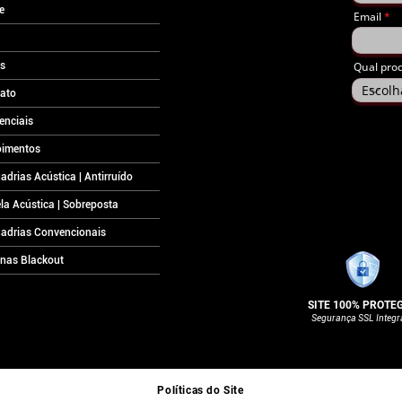
e
Email
s
Qual pro
ato
enciais
imentos
adrias Acústica | Antirruído
la Acústica | Sobreposta
adrias Convencionais
inas Blackout
SITE 100% PROTE
Segurança SSL Integ
Políticas do Site