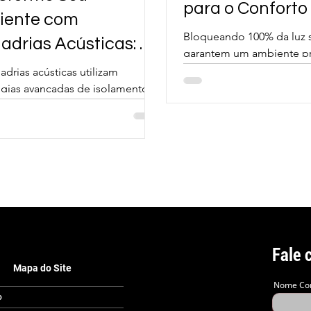
para o Conforto
iente com
Bloqueando 100% da luz s
adrias Acústicas: O
garantem um ambiente pr
edo para um Espaço
um sono profundo.
adrias acústicas utilizam
gias avançadas de isolamento
quilo
ído para minimizar a entrada de
indesejados.
Fale 
Mapa do Site
Nome Co
o