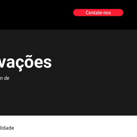
Contate-nos
ovações
n de
lidade